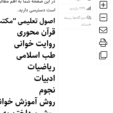
در این صفحه شما به اهم مطالب
249 بازدید
است دسترسی دارید.
برای
دیدگاه‌ها
بسته
اصول تعلیمی “مکتب
آشنایی
هستند
قرآن محوری
با
روش‌های
روایت خوانی
تعلیمی
“مکتب
طب اسلامی
اسلامی”
ریاضیات
ادبیات
نجوم
روش آموزش خواند