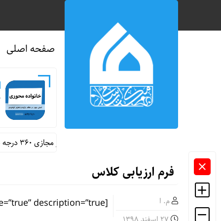
صفحه اصلی
ن
رونمایی از اولین سایت سفر مجازی ۳۶۰ درجه به مدرسه شجره طیبه میناب
فرم ارزیابی کلاس
م. ا
[gravityform id=”9″ title=”true” description=”true”]
۲۷ اسفند ۱۳۹۸