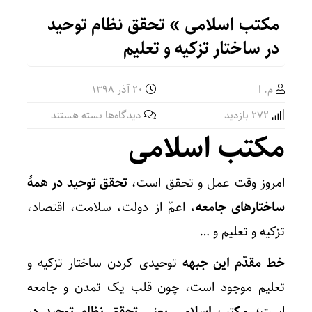
مکتب اسلامی » تحقق نظام توحید
در ساختار تزکیه و تعلیم
م. ا
۲۰ آذر ۱۳۹۸
برای
272 بازدید
دیدگاه‌ها
بسته هستند
مکتب
مکتب اسلامی
اسلامی
»
امروز وقت عمل و تحقق است،
تحقق توحید در همۀ
تحقق
نظام
ساختارهای جامعه
، اعمّ از دولت، سلامت، اقتصاد،
توحید
تزکیه و تعلیم و …
در
ساختار
خط مقدّم این جبهه
توحیدی کردن ساختار تزکیه و
تزکیه
تعلیم موجود است، چون قلب یک تمدن و جامعه
و