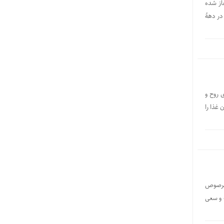
در مشهد مقدس آغاز شده
در دهۀ
ی روح و
 غذا را
 مرصوص
ت و سعی