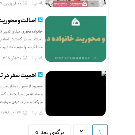
م. ا
۰۷ فروردین ۱۳۹۹
اصالت و محوریت 
خانواده‌محوری مبنای تدبیر
نجاتند. ما در گسترش اسلام 
معنا کردند را متوجه نشدیم
م. ا
۲۷ آذر ۱۳۹۸
اهمیت سفر در تزک
مقصود از سفر اردوهای مدرسه
و مشاهده‌ی ظرفیت‌ها، کسب
می‌کند و نظر با دیدن و رؤی
م. ا
۲۳ آذر ۱۳۹۸
1
2
برگه‌ی بعد »