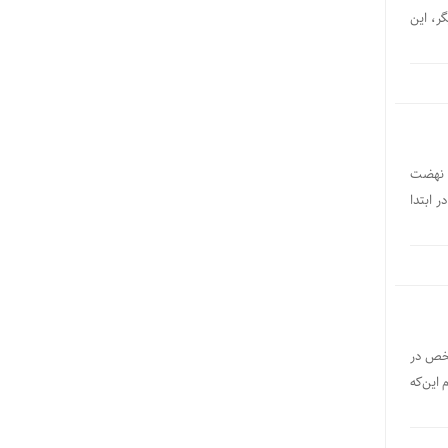
ر، این
ی نهضت
ر ابتدا
شخص در
 این‌که