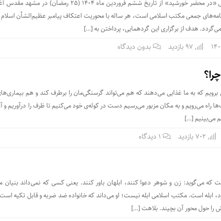
پنجمین محفل علمی – روشی «در محضر خورشید» از تاریخ ششم فروردین ماه ۱۴۰۴ (۲۵ رمضان) 
نامه‌های جمعی مکتب اسلامی است، هر ساله با محوریت اعتکاف پیامبر عظیم‌الشأن اسلام 
می‌گردد. هدف از برگزاری این گردهمایی، پرداختن به […]
97 بازدید
بدون دیدگاه
چرا؟
برویم که به ما غذایی می‌دهند که هم می‌تواند گرسنگی‌مان را برطرف کند و هم بیماری‌ها
 راه می‌رویم و به مکان مزبور می‌رسیم دست در کوله‌ی خود می‌کنیم تا ظرف را در‌آوریم و آن
م می‌بینیم […]
702 بازدید
۱ دیدگاه
ه می‌گوید: زن و شوهر دعوا کنند، ابلهان باور کنند. یعنی کسی که نمی‌داند بنیان
یزد، ابله است. مکتب اسلامی ابله نیست؛ او می‌داند که خانواده ضد ضربه و قابل تکیه اس
 را حول محور آن بچیند. بلاهت […]