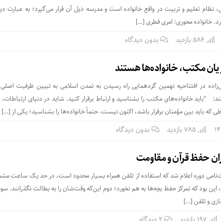
ظام تعلیم و تربیت در واقع خانواده است و مدرسه ذیل آن قرار می‌گیرد؛ به عبارت دیگ
د. خانواده محوری: امری فطری […]
586 بازدید
بدون دیدگاه
ان مکتب، خانواده‌ها هستند
‌زاده در افتتاحیه نهمین گردهمایی راه رسیدن به تمدن اسلامی به تبیین ظرفیت اصل
 “باید خانواده‌های مکتب را بشناسید و ارتباط برقرار کنید. شاید در دنیای ارتباطات، د
 که باید بین مؤمنان برقرار باشد، اکنون نیست. حتماً خانواده‌ها را بشناسید؛ یکی از […]
785 بازدید
بدون دیدگاه
ران حفظ قرآن و مقاومت
ثبت‌نامی دوره اعلام شد که استفاده از تلفن همراه بسیار محدود است، در حد یک ساعت م
ین بود که تمرکز حفظ بچه‌ها به هم نخورد؛ دوم این‌که وقت‌شان را به بطالت نگذرانند. سوم
ی و تلفن‌ […]
197 بازدید
۲ دیدگاه