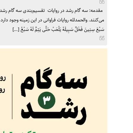
مقدمه: سه گام رشد در روایات تقسیم‌بندی سه گام رشد بر 
می‌کنند. والحمدلله روایات فراوانی در این زمینه وجود دارد. 
سَبْعَ سِنِینَ فَخَلِّ سَبِیلَهُ یَلْعَبْ حَتَّى یَتِمَّ لَهُ سَبْعُ […]