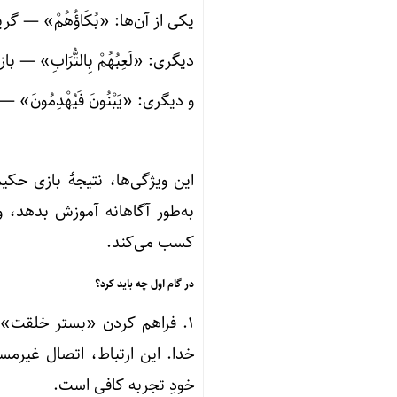
یکی از آن‌ها: «بُکَاؤُهُمْ» — گری
دیگری: «لَعِبُهُمْ بِالتُّرَابِ» — 
و دیگری: «یَبْنُونَ فَیُهْدِمُون
این ویژگی‌ها، نتیجهٔ بازی حک
به‌طور آگاهانه آموزش بدهد، وی
کسب می‌کند.
در گام اول چه باید کرد؟
۱. فراهم کردن «بستر خلقت»: 
خدا. این ارتباط، اتصال غیرمس
خودِ تجربه کافی است.