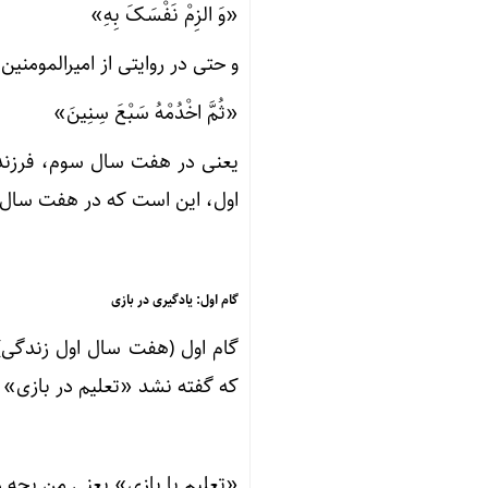
«وَ الزِمْ نَفْسَکَ بِهِ»
و حتی در روایتی از امیرالمومنین 
«ثُمَّ اخْدُمْهُ سَبْعَ سِنِینَ»
یعنی در هفت سال سوم، فرزند 
اول، این است که در هفت سال س
گام اول: یادگیری در بازی
گام اول (هفت سال اول زندگی) 
که گفته نشد «تعلیم در بازی» 
«تعلیم با بازی» یعنی من بچه را