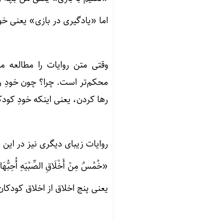
اما «یادگیری در بازی» یعنی خو
وقتی متن روایات را مطالعه می
محکم‌تر است. چرا؟ چون خودِ روای
رها کردن، یعنی اینکه خودِ کودک
روایات زیبای دیگری نیز در این ز
«خُمُسٌ مِنْ أَخْلَاقِ الصِّبْیَهِ أُحِبُّهَ
یعنی پنج اخلاق از اخلاق کودکان