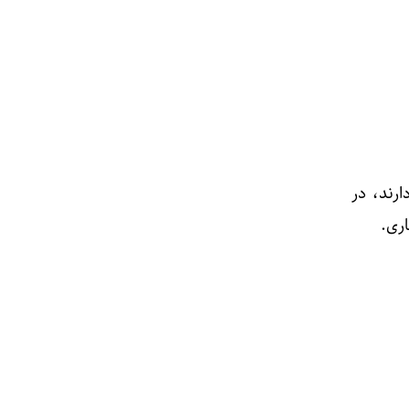
رند، در
اری.