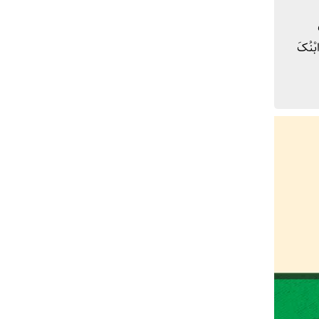
ْنُکَ