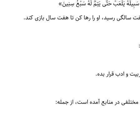
َبِیلَهُ یَلْعَبْ حَتَّى یَتِمَّ لَهُ سَبْعُ سِنِینَ»
ت سالگی رسید، او را رها کن تا هفت سال بازی کند.
یت و ادب قرار بده.
مختلفی در منابع آمده است، از جمله: