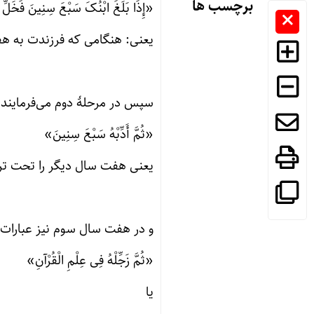
برچسب ها
«إِذَا بَلَغَ ابْنُکَ سَبْعَ سِنِینَ فَخَلِّ س
یعنی: هنگامی که فرزندت به هف
سپس در مرحلهٔ دوم می‌فرمایند:
«ثُمَّ أَدِّبْهُ سَبْعَ سِنِینَ»
یعنی هفت سال دیگر را تحت ترب
و در هفت سال سوم نیز عبارات 
«ثُمَّ زَجِّلْهُ فِی عِلْمِ الْقُرْآنِ»
یا