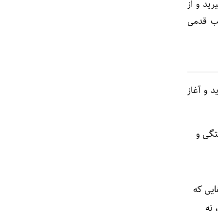
ید و از
تب قدمی
 و آغاز
تگی و
ایی که
 نه