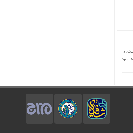
ست. در
ا مورد