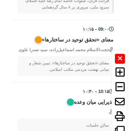
قرائت قرآن، صلوات خاصه امام رضا علیه السلام،
سرود ملی، مروری بر ۸ سال گردهمایی
09:۰۰ – ۱۰:۱۵
معنای «تحقق توحید در ساختارها»
حجت‌الاسلام محمد اسماعیل‌زاده، سید صدرا علوی
معنای «تحقق توحید در ساختارها»: تبیین شعار و
مبانی نهضت مردمی مکتب اسلامی
10:۱۵ – ۱۰:۳۰
پذیرایی میان وعده
.
سالن جلسات