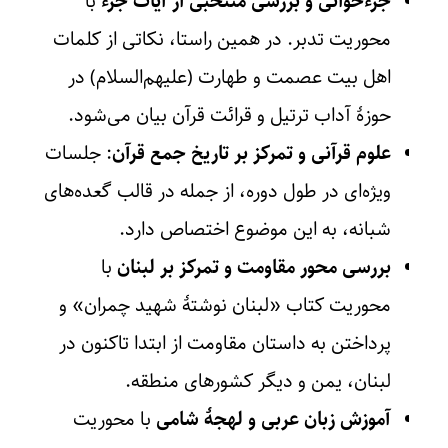
جزءخوانی و بررسی منتخبی از آیات جزء
با
محوریت تدبر. در همین راستا، نکاتی از کلمات
اهل بیت عصمت و طهارت (علیهم‌السلام) در
حوزۀ آداب ترتیل و قرائت قرآن بیان می‌شود.
علوم قرآنی و تمرکز بر تاریخ جمع قرآن
: جلسات
ویژه‌ای در طول دوره، از جمله در قالب گعده‌های
شبانه، به این موضوع اختصاص دارد.
بررسی محور مقاومت و تمرکز بر لبنان
با
محوریت کتاب «لبنان نوشتۀ شهید چمران» و
پرداختن به داستان مقاومت از ابتدا تاکنون در
لبنان، یمن و دیگر کشورهای منطقه.
آموزش زبان عربی و لهجۀ شامی
با محوریت