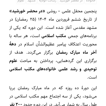
خانواده
در محضر خورشید
رسالت الولایه
مشهد
نجوم
پنجمین محفل علمی – روشی
«در محضر خورشید»
از تاریخ ششم فروردین ماه ۱۴۰۴ (۲۵ رمضان) در
مشهد مقدس آغاز شده است. این دوره که یکی از
برنامه‌های جمعی
مکتب اسلامی
است، هر ساله با
محوریت اعتکاف پیامبر عظیم‌الشأن اسلام در
دهۀ
آخر ماه مبارک رمضان
برگزار می‌گردد. هدف از
برگزاری این گردهمایی، پرداختن به مباحث
علوم
توحیدی و رشد علمی خانواده‌های مکتب اسلامی
است.
این دورۀ ده روزه که در ماه مبارک رمضان برپا
می‌شود، یکی از سه اجتماع مهم مکتب اسلامی در
طول سال به شمار می‌آید. در این دوره حدود
۲۰۰ نفر