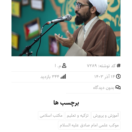
کد نوشته: 7289
م. ا
۱۴ آذر ۱۴۰۳
344 بازدید
بدون دیدگاه
برچسب ها
آموزش و پرورش
تزکیه و تعلیم
مکتب اسلامی
موکب علمی امام صادق علیه السلام